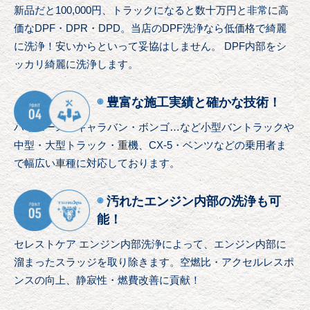
新品だと100,000円、トラックになると数十万円と非常に高
価なDPF・DPR・DPD。
当店のDPF洗浄なら低価格で綺麗
に洗浄！
安いからといって妥協はしません。 DPF内部をシ
ッカリ綺麗に洗浄します。
◉
豊富な施工実績と確かな技術！
ハイエース・キャラバン・ボンゴ…など小型バントラックや
中型・大型トラック・重機、CX-5・ベンツなどの乗用者ま
で
幅広い車種に対応しております。
◉
汚れたエンジン内部の洗浄も可
能！
セレストケア エンジン内部洗浄によって、
エンジン内部に
溜まったスラッジを取り除きます。
空燃比・アクセルレスポ
ンスの向上、静寂性・燃費改善に貢献！