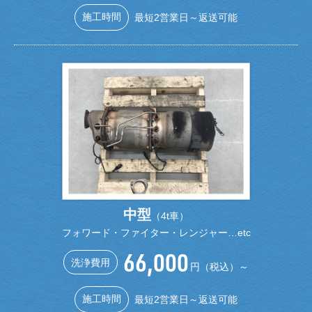
施工時間
最短2営業日～返送可能
中型
（4t車）
フォワード・ファイター・レンジャー…etc
66,000
洗浄費用
円（税込）～
施工時間
最短2営業日～返送可能