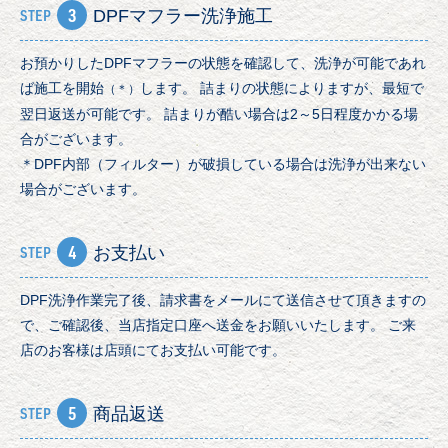
3
STEP
DPFマフラー洗浄施工
お預かりしたDPFマフラーの状態を確認して、洗浄が可能であれ
ば施工を開始
します。 詰まりの状態によりますが、最短で
（＊）
翌日返送が可能です。 詰まりが酷い場合は2～5日程度かかる場
合がございます。
＊DPF内部（フィルター）が破損している場合は洗浄が出来ない
場合がございます。
4
STEP
お支払い
DPF洗浄作業完了後、請求書をメールにて送信させて頂きますの
で、ご確認後、当店指定口座へ送金をお願いいたします。 ご来
店のお客様は店頭にてお支払い可能です。
5
STEP
商品返送