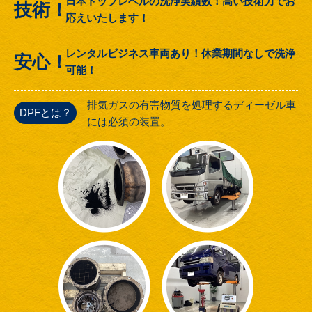
日本トップレベルの洗浄実績数！高い技術力でお
技術！
応えいたします！
レンタルビジネス車両あり！休業期間なしで洗浄
安心！
可能！
排気ガスの有害物質を処理するディーゼル車
DPFとは？
には必須の装置。