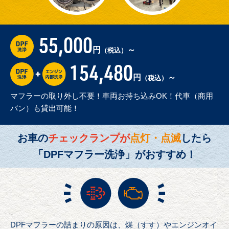
55,000
円
～
（税込）
154,480
円
～
（税込）
マフラーの取り外し不要！車両お持ち込みOK！代車（商用
バン）も貸出可能！
お車の
チェックランプが
点灯・点滅
したら
「DPFマフラー洗浄」がおすすめ！
DPFマフラーの詰まりの原因は、煤（すす）やエンジンオイ