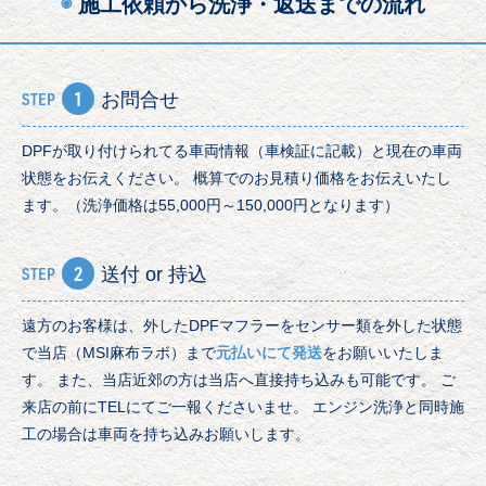
◉
施工依頼から洗浄・返送までの流れ
1
STEP
お問合せ
DPFが取り付けられてる車両情報（車検証に記載）と現在の車両
状態をお伝えください。 概算でのお見積り価格をお伝えいたし
ます。（洗浄価格は55,000円～150,000円となります）
2
STEP
送付 or 持込
遠方のお客様は、外したDPFマフラーをセンサー類を外した状態
で当店（MSI麻布ラボ）まで
元払いにて発送
をお願いいたしま
す。 また、当店近郊の方は当店へ直接持ち込みも可能です。 ご
来店の前にTELにてご一報くださいませ。 エンジン洗浄と同時施
工の場合は車両を持ち込みお願いします。