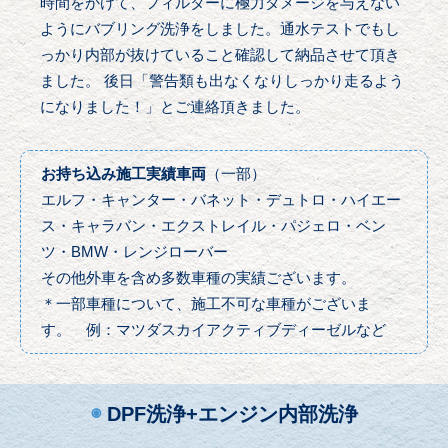
時間をかけて、フィルターに極力ダメージを与えない
ようにバブリング洗浄をしました。通水テストでもし
っかり内部が抜けていること確認して納品させて頂き
ました。 後日「警告類も出なくなりしっかり走るよう
になりました！」とご連絡頂きました。
お持ち込み施工実績車両
（一部）
エルフ・キャンター・バネット・デュトロ・ハイエー
ス・キャラバン・エクストレイル・パジェロ・ベン
ツ・BMW・レンジローバー
その他外車を含め多数車種の実績ございます。
＊一部車種について、施工不可な車種がございま
す。 例：マツダスカイアクティブディーゼルなど
◉
DPF洗浄+エンジン内部洗浄