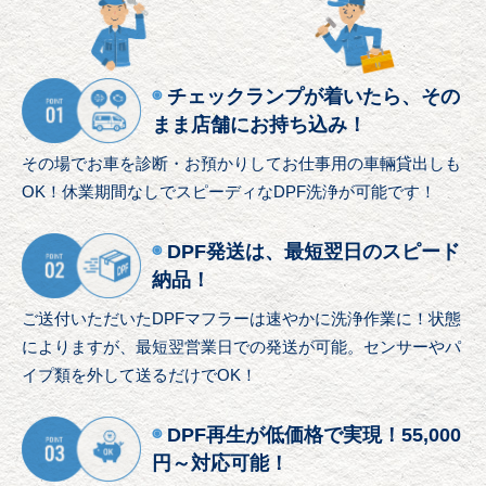
◉
チェックランプが着いたら、その
まま店舗にお持ち込み！
その場でお車を診断・お預かりして
お仕事用の車輛貸出しも
OK！
休業期間なしでスピーディなDPF洗浄が可能です！
◉
DPF発送は、最短翌日のスピード
納品！
ご送付いただいたDPFマフラーは速やかに洗浄作業に！
状態
によりますが、最短翌営業日での発送が可能。
センサーやパ
イプ類を外して送るだけでOK！
◉
DPF再生が低価格で実現！55,000
円～対応可能！